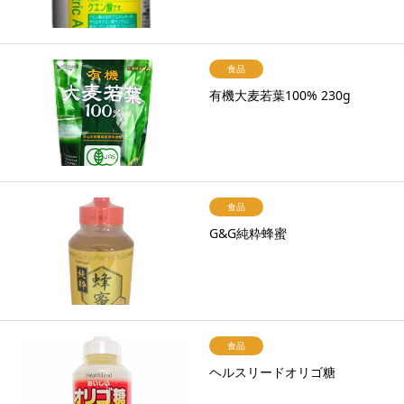
食品
有機大麦若葉100% 230g
食品
G&G純粋蜂蜜
食品
ヘルスリードオリゴ糖