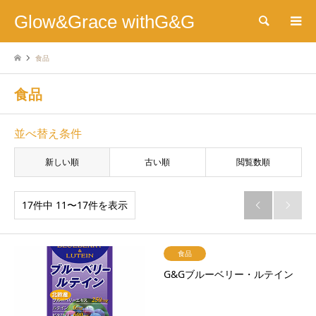
Glow&Grace withG&G
検索
食品
食品
並べ替え条件
新しい順
古い順
閲覧数順
17件中 11〜17件を表示


食品
G&Gブルーベリー・ルテイン