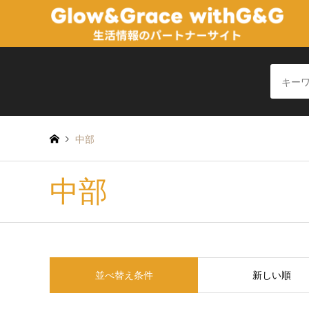
中部
中部
並べ替え条件
新しい順