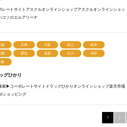
ポレートサイトアスクルオンラインショップアスクルオンラインショッ
ハコソロエルアリーナ
京都
兵庫
大阪
富山
岐阜
店舗
愛知
滋賀
石川
福井
近畿
ッグひかり
検索▶コーポレートサイトドラッグひかりオンラインショップ楽天市場
oo!ショッピング
1
2