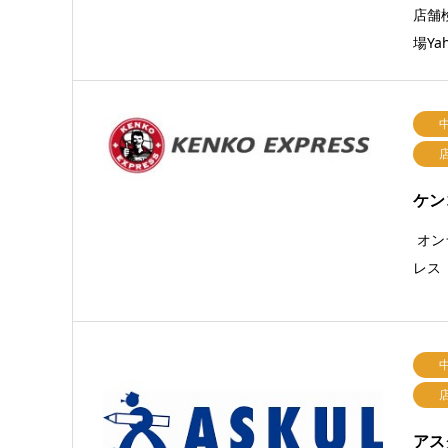
店舗
場Ya
ケン
オン
レス
アス