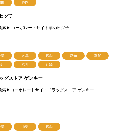
関東
静岡
ヒグチ
検索▶ コーポレートサイト薬のヒグチ
中部
岐阜
店舗
愛知
滋賀
石川
福井
近畿
ッグストア ゲンキー
検索▶コーポレートサイトドラッグストア ゲンキー
中部
山梨
店舗