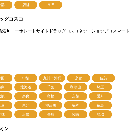
中部
店舗
長野
ッグコスコ
検索▶コーポレートサイトドラッグコスコネットショップコスマート
中国
中部
九州・沖縄
京都
佐賀
兵庫
北海道
千葉
和歌山
埼玉
大阪
奈良
島根
店舗
愛知
東京
東北
神奈川
福岡
福島
茨城
近畿
長崎
関東
鳥取
ミン