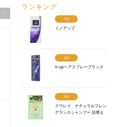
ランキング

1位
ミノアップ
2位
V-upヘアスプレーブラック
3位
クウレイ ナチュラルフレン
グランスシャンプー 詰替え