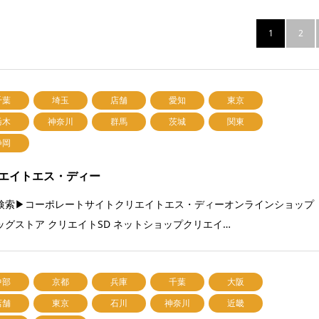
1
2
千葉
埼玉
店舗
愛知
東京
栃木
神奈川
群馬
茨城
関東
静岡
エイトエス・ディー
検索▶コーポレートサイトクリエイトエス・ディーオンラインショップ
ッグストア クリエイトSD ネットショップクリエイ…
中部
京都
兵庫
千葉
大阪
店舗
東京
石川
神奈川
近畿