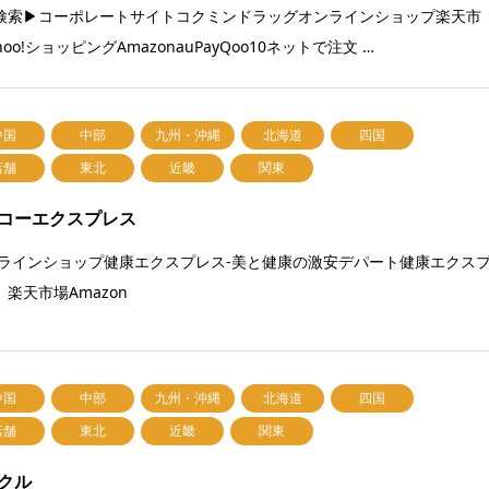
検索▶コーポレートサイトコクミンドラッグオンラインショップ楽天市
hoo!ショッピングAmazonauPayQoo10ネットで注文 …
中国
中部
九州・沖縄
北海道
四国
店舗
東北
近畿
関東
コーエクスプレス
ラインショップ健康エクスプレス-美と健康の激安デパート健康エクス
 楽天市場Amazon
中国
中部
九州・沖縄
北海道
四国
店舗
東北
近畿
関東
クル