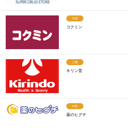
中国
コクミン
三重
キリン堂
中部
薬のヒグチ