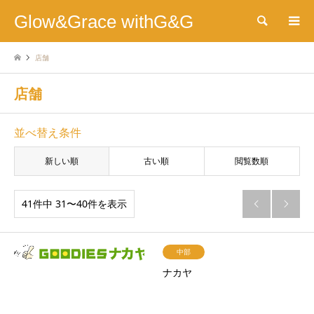
Glow&Grace withG&G
検索
店舗
店舗
並べ替え条件
新しい順
古い順
閲覧数順
41件中 31〜40件を表示


中部
ナカヤ