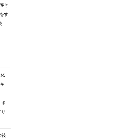
導き
をす
酸
酸化
エキ
ン
、ポ
グリ
の後