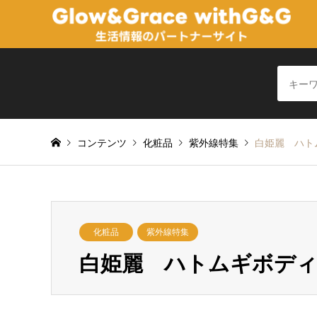
コンテンツ
化粧品
紫外線特集
白姫麗 ハト
化粧品
紫外線特集
白姫麗 ハトムギボデ