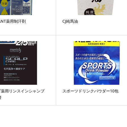
RANT薬用制汗剤
CJ純馬油
プ薬用リンスインシャンプ
スポーツドリンクパウダー10包
替