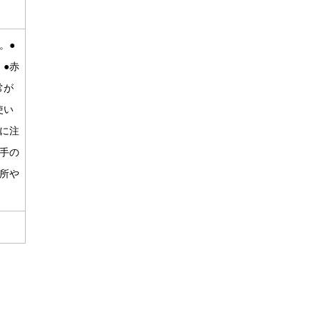
。●
●赤
常が
使い
に注
手の
所や