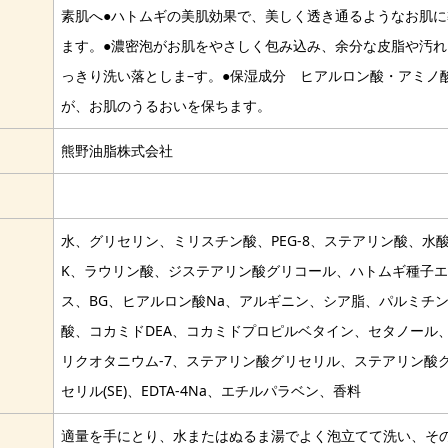
素肌へ●ハトムギの美肌効果で、美しく透き通るようなお肌に
ます。●濃密泡がお肌をやさしく包み込み、余分な皮脂や汚れ
っきり洗い落としま–す。●保湿成分 ヒアルロン酸・アミノ
が、お肌のうるおいを保ちます。
熊野油脂株式会社
水、グリセリン、ミリスチン酸、PEG-8、ステアリン酸、水
K、ラウリン酸、ジステアリン酸グリコール、ハトムギ種子
ス、BG、ヒアルロン酸Na、アルギニン、シア脂、パルミチ
酸、コカミドDEA、コカミドプロピルベタイン、セタノール
リクオタニウム-7、ステアリン酸グリセリル、ステアリン酸
セリル(SE)、EDTA-4Na、エチルパラベン、香料
適量を手にとり、水またはぬるま湯でよく泡立てて洗い、そ