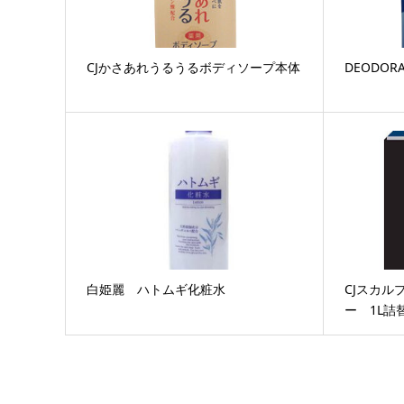
CJかさあれうるうるボディソープ本体
DEODO
白姫麗 ハトムギ化粧水
CJスカル
ー 1L詰