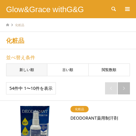
Glow&Grace withG&G
検索
化粧品
化粧品
並べ替え条件
新しい順
古い順
閲覧数順
54件中 1〜10件を表示


化粧品
DEODORANT薬用制汗剤