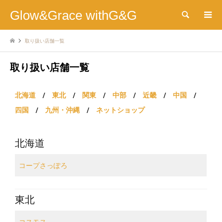
Glow&Grace withG&G
検索
取り扱い店舗一覧
取り扱い店舗一覧
北海道
/
東北
/
関東
/
中部
/
近畿
/
中国
/
四国
/
九州・沖縄
/
ネットショップ
北海道
コープさっぽろ
東北
コスモス