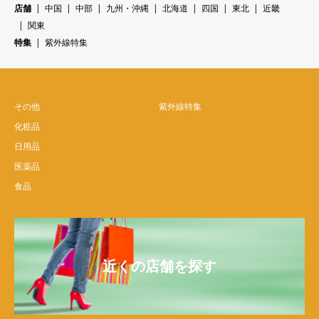
店舗
中国
中部
九州・沖縄
北海道
四国
東北
近畿
関東
特集
紫外線特集
その他
紫外線特集
化粧品
日用品
医薬品
食品
近くの店舗を探す