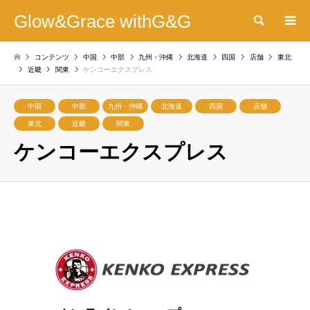
Glow&Grace withG&G
検索
コンテンツ
中国
中部
九州・沖縄
北海道
四国
店舗
東北
近畿
関東
ケンコーエクスプレス
中国
中部
九州・沖縄
北海道
四国
店舗
東北
近畿
関東
ケンコーエクスプレス