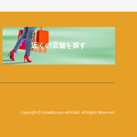
近くの店舗を探す
Copyright
©
Glow&Grace withG&G
. All Rights Reserved.