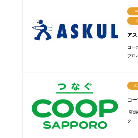
アス
コー
プロ
北
コー
店舗
ク