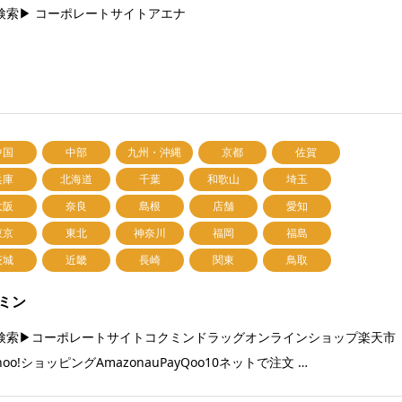
検索▶ コーポレートサイトアエナ
中国
中部
九州・沖縄
京都
佐賀
兵庫
北海道
千葉
和歌山
埼玉
大阪
奈良
島根
店舗
愛知
東京
東北
神奈川
福岡
福島
茨城
近畿
長崎
関東
鳥取
ミン
検索▶コーポレートサイトコクミンドラッグオンラインショップ楽天市
hoo!ショッピングAmazonauPayQoo10ネットで注文 …