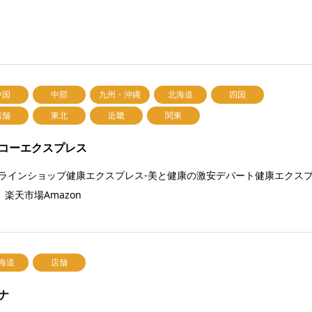
中国
中部
九州・沖縄
北海道
四国
店舗
東北
近畿
関東
コーエクスプレス
ラインショップ健康エクスプレス-美と健康の激安デパート健康エクス
 楽天市場Amazon
海道
店舗
ナ