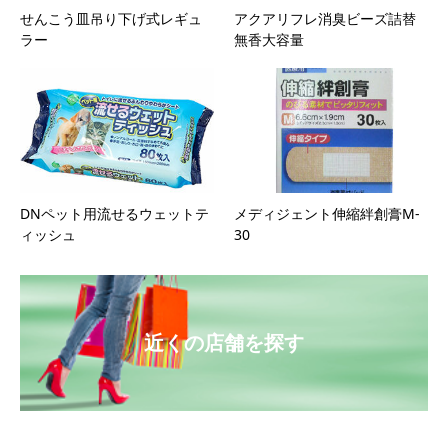
せんこう皿吊り下げ式レギュ
アクアリフレ消臭ビーズ詰替
ラー
無香大容量
DNペット用流せるウェットテ
メディジェント伸縮絆創膏M-
ィッシュ
30
近くの店舗を探す