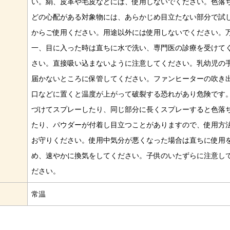
い。絹、皮革や毛皮などには、使用しないでください。色落
どの心配がある対象物には、あらかじめ目立たない部分で試
からご使用ください。用途以外には使用しないでください。
一、目に入った時は直ちに水で洗い、専門医の診療を受けて
さい。直接吸い込まないように注意してください。乳幼児の
届かないところに保管してください。ファンヒーターの吹き
口などに置くと温度が上がって破裂する恐れがあり危険です
づけてスプレーしたり、同じ部分に長くスプレーすると色落
たり、パウダーが付着し目立つことがありますので、使用方
お守りください。使用中気分が悪くなった場合は直ちに使用
め、速やかに換気をしてください。子供のいたずらに注意し
ださい。
常温