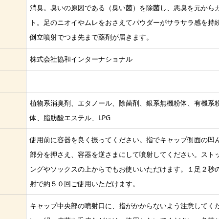
消臭。臭いの原因である（臭い菌）を除菌し、悪臭を元から
ト。足のニオイやムレをおさえてパウダーがサラサラ感を持
倒立噴射でつま先まで薬剤が届きます。
株式会社協和インターナショナル
植物系消臭剤、エタノール、除菌剤、銀系無機粉体、有機系
体、脂肪酸エステル、LPG
使用前に容器を良く振ってください。指でキャップ側面の凹
部分を押さえ、容器を逆さまにして噴射してください。スト
ングやソックスの上からでもお使いいただけます。１足２秒
射で約５０回ご使用いただけます。
キャップ中央部の噴射口に、指がかからないよう注意してく