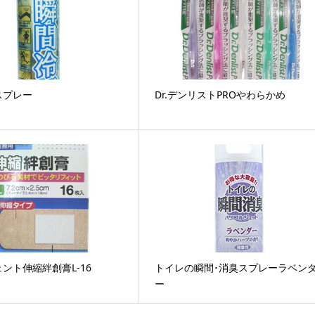
スプレー
Dr.デンリストPROやわらかめ
ント伸縮絆創膏L-16
トイレの瞬間･消臭スプレーラベン
ー