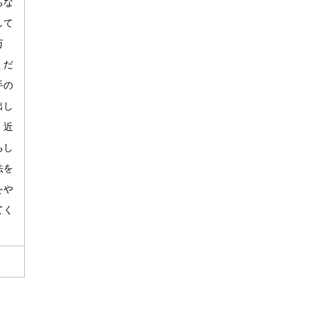
ちな
して
万
くだ
手の
出し
。近
ちし
法を
をや
てく