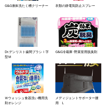
G&G液体洗たく槽クリーナー
衣類の静電気防止スプレー
Dr.デンリスト歯間ブラシＩ字
G&G冷蔵庫･野菜室用脱臭剤
型Ｍ
Ｗウォッシュ食器洗い機用洗
メディジェントサポーター腰
剤オレンジ
用 L