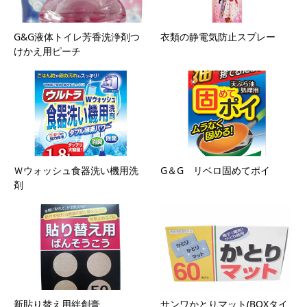
G&G液体トイレ芳香洗浄剤つ
衣類の静電気防止スプレー
けかえ用ピーチ
Ｗウォッシュ食器洗い機用洗
G＆G リベロ固めてポイ
剤
新貼り替え用絆創膏
サンワかとりマット(BOXタイ