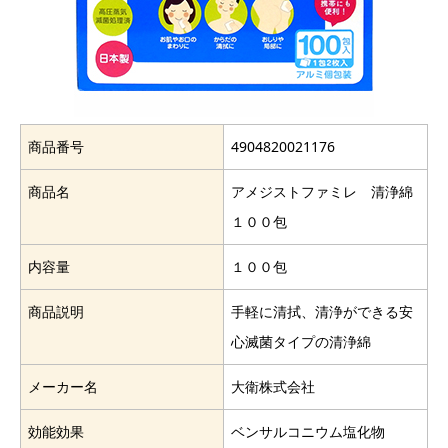
商品番号
4904820021176
商品名
アメジストファミレ 清浄綿
１００包
内容量
１００包
商品説明
手軽に清拭、清浄ができる安
心滅菌タイプの清浄綿
メーカー名
大衛株式会社
効能効果
ベンサルコニウム塩化物