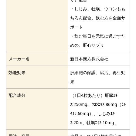
・しじみ、牡蠣、ウコンもも
ちろん配合、飲む方を全面サ
ポート
・飲む毎日を元気に過ごすた
めの、肝心サプリ
メーカー名
新日本漢方株式会社
効能効果
肝細胞の保護、賦活、再生効
果
配合成分
（1日4粒あたり）肝臓ｴｷ
ｽ:250mg、ｳｺﾝｴｷｽ:86mg（ｸﾙ
ｸﾐﾝ:60mg）、しじみｴｷ
ｽ:20m、牡蠣ｴｷｽ:10mg、