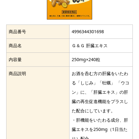
商品番号
4996344301698
商品名
Ｇ＆Ｇ 肝臓エキス
内容量
250mg×240粒
商品説明
お酒を呑む方の肝臓をいたわ
る「しじみ」「牡蠣」 「ウコ
ン」に、「肝臓エキス」の肝
臓の再生促進機能をプラスし
た配合にしています。
・肝機能をいたわる成分、肝
臓エキスを250mg（1日当た
り）配合