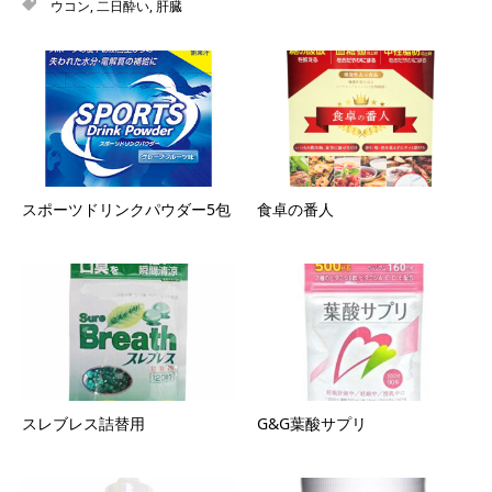
ウコン
,
二日酔い
,
肝臓
スポーツドリンクパウダー5包
食卓の番人
スレブレス詰替用
G&G葉酸サプリ