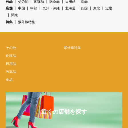
商品
その他
化粧品
医薬品
日用品
食品
店舗
中国
中部
九州・沖縄
北海道
四国
東北
近畿
関東
特集
紫外線特集
その他
紫外線特集
化粧品
日用品
医薬品
食品
近くの店舗を探す