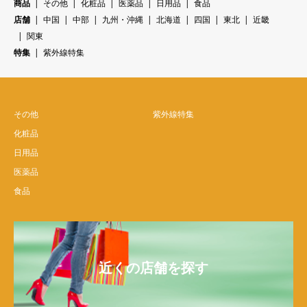
商品
その他
化粧品
医薬品
日用品
食品
店舗
中国
中部
九州・沖縄
北海道
四国
東北
近畿
関東
特集
紫外線特集
その他
紫外線特集
化粧品
日用品
医薬品
食品
近くの店舗を探す