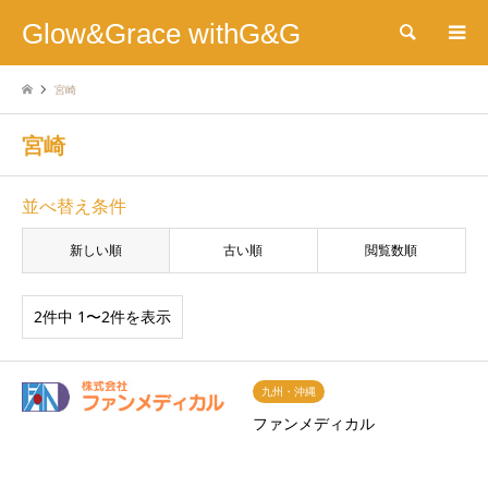
Glow&Grace withG&G
検索
宮崎
宮崎
並べ替え条件
新しい順
古い順
閲覧数順
2件中 1〜2件を表示
九州・沖縄
ファンメディカル