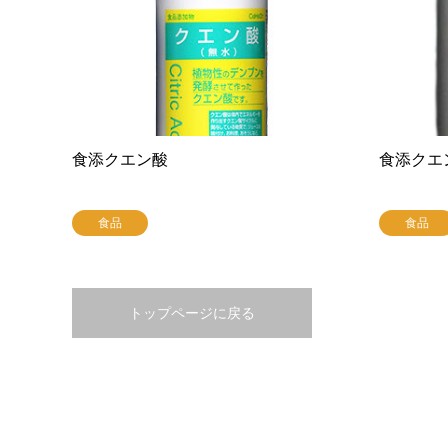
食添クエン酸
食添クエ
食品
食品
トップページに戻る