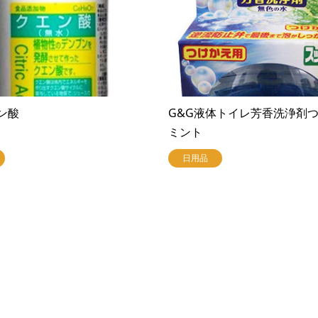
ン酸
G&G液体トイレ芳香洗浄剤
ミント
日用品