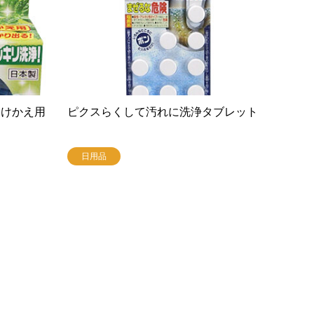
つけかえ用
ピクスらくして汚れに洗浄タブレット
日用品