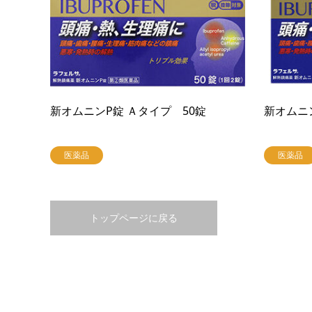
新オムニンP錠 Ａタイプ 50錠
新オムニン
医薬品
医薬品
トップページに戻る