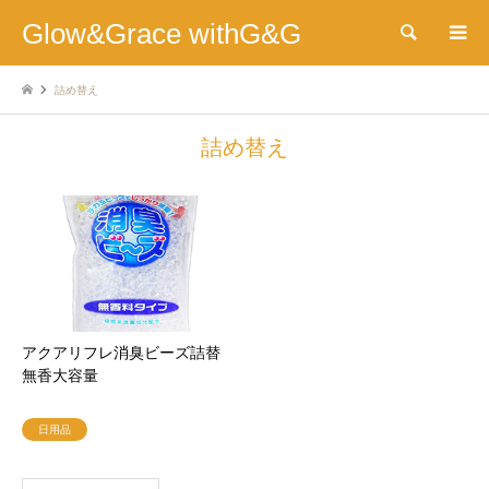
Glow&Grace withG&G
検索
詰め替え
詰め替え
アクアリフレ消臭ビーズ詰替
無香大容量
日用品