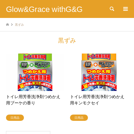
Glow&Grace withG&G
検索
黒ずみ
黒ずみ
トイレ用芳香洗浄剤つめかえ
トイレ用芳香洗浄剤つめかえ
用ブーケの香り
用キンモクセイ
日用品
日用品