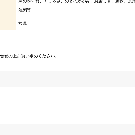
声のかすれ、くしゃみ、のどのかゆみ、息苦しさ、動悸、意
混濁等
常温
問合せの上お買い求めください。