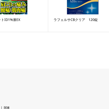
トID1%液EX
ラフェルサCBクリア 120錠
関東