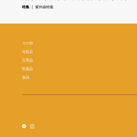
特集
紫外線特集
その他
化粧品
日用品
医薬品
食品