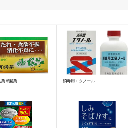
生薬胃腸薬
消毒用エタノール