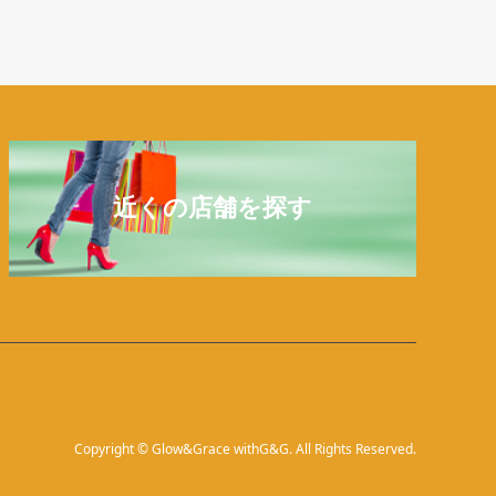
近くの店舗を探す
Copyright
©
Glow&Grace withG&G
. All Rights Reserved.