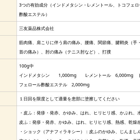
3つの有効成分（インドメタシン・L-メントール、トコフェロ
酢酸エステル）
三友薬品株式会社
筋肉痛、肩こりに伴う肩の痛み、腰痛、関節痛、腱鞘炎（手
首の痛み）、肘の痛み（テニス肘など）、打撲
100g中
インドメタシン 1,000mg L-メントール 6,000mg 
フェロール酢酸エステル 2,000mg
１日回を限度として適量を患部に塗擦してください
・皮ふ：発疹・発赤、かゆみ、はれ、ヒリヒリ感、かぶれ、
皮ふ：発疹・発赤、かゆみ、はれ、ヒリヒリ感、熱感、乾燥
・ショック（アナフィラキシー）：皮ふのかゆみ、じんまし