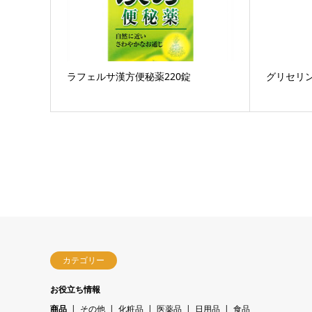
ラフェルサ漢方便秘薬220錠
グリセリ
カテゴリー
お役立ち情報
商品
その他
化粧品
医薬品
日用品
食品