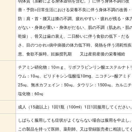
弱体質（加齢による身体虚弱を含む。）に伴う身体不調の改
善・予防○日常生活における栄養不良に伴う身体不調の改善・
防：肩・首・腰又は膝の不調、疲れやすい・疲れが残る・体
がない・身体が重い・身体がだるい、肌の不調（肌あれ・肌
乾燥）、骨又は歯の衰え、二日酔いに伴う食欲の低下・だる
さ、目のつかれ○病中病後の体力低下時、発熱を伴う消耗性疾
患、食欲不振時、妊娠授乳期 又は産前産後の栄養補給
チアミン硝化物：10ｍｇ、リボフラビンリン酸エステルナト
ウム：10㎎、ピリドキシン塩酸塩10mg、ニコチン–酸アミド
25㎎、無水カフェイン：50㎎、タウリン：1500㎎、カルニ
塩化物：60㎎
成人（15歳以上）1回1瓶（100ml）1日1回服用してください
しばらく服用しても症状がよくならない場合は服用を中止し
この製品を持って医師、薬剤師、又は登録販売者に相談して