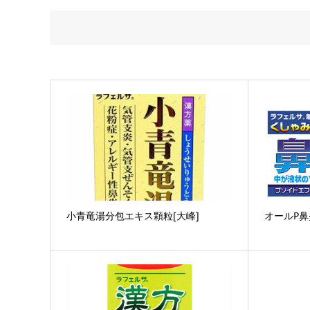
小青竜湯分包エキス顆粒[大峰]
オールP