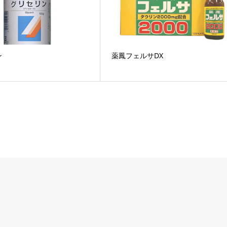
ン
薬鳳フェルサDX