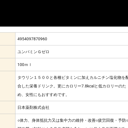
4954097870960
ユンパミンＧゼロ
100ｍｌ
タウリン１５００と各種ビタミンに加えカルニチン塩化物を
合した栄養ドリンク。更にカロリー7.8kcalと低カロリーのた
め、女性にもおすすめです。
日本薬剤株式会社
○体力、身体抵抗力又は集中力の維持・改善○疲労回復・予防