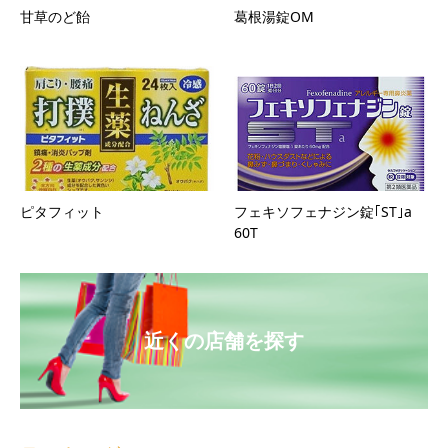
甘草のど飴
葛根湯錠OM
ピタフィット
フェキソフェナジン錠｢ST｣a
60T
近くの店舗を探す