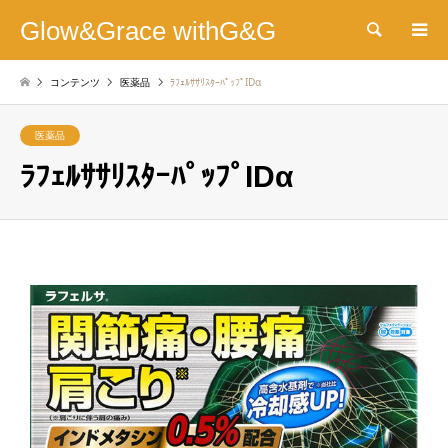
Glow&Grace withG&G
検索
コンテンツ
医薬品
ﾗﾌｪﾙｻｻﾘｽﾀｰﾊﾟｯﾌﾟIDα
医薬品
ﾗﾌｪﾙｻｻﾘｽﾀｰﾊﾟｯﾌﾟIDα