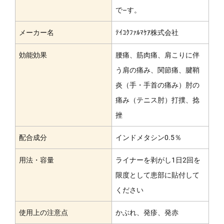
で–す。
メーカー名
ﾃｲｺｸﾌｧﾙﾏｹｱ株式会社
効能効果
腰痛、筋肉痛、肩こりに伴
う肩の痛み、関節痛、腱鞘
炎（手・手首の痛み）肘の
痛み（テニス肘）打撲、捻
挫
配合成分
インドメタシン0.5％
用法・容量
ライナーを剥がし1日2回を
限度として患部に貼付して
ください
使用上の注意点
かぶれ、発疹、発赤