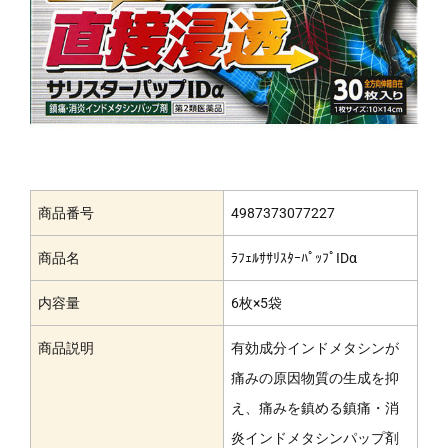
商品番号
4987373077227
商品名
ﾗﾌｪﾙｻｻﾘｽﾀｰﾊﾟｯﾌﾟIDα
内容量
6枚×5袋
商品説明
有効成分インドメタシンが
痛みの原因物質の生成を抑
え、痛みを鎮める鎮痛・消
炎インドメタシンパップ剤