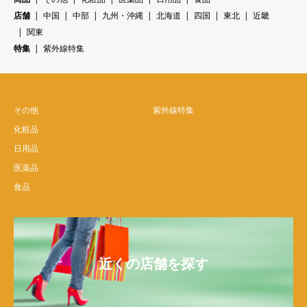
店舗
中国
中部
九州・沖縄
北海道
四国
東北
近畿
関東
特集
紫外線特集
その他
紫外線特集
化粧品
日用品
医薬品
食品
近くの店舗を探す