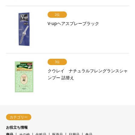
2位
V-upヘアスプレーブラック
3位
クウレイ ナチュラルフレングランスシャ
ンプー 詰替え
カテゴリー
お役立ち情報
商品
その他
化粧品
医薬品
日用品
食品