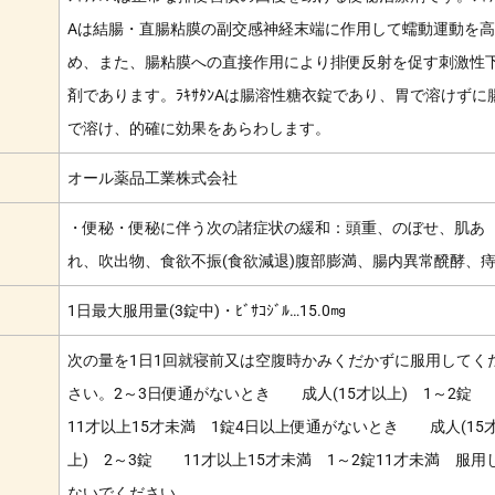
Aは結腸・直腸粘膜の副交感神経末端に作用して蠕動運動を高
め、また、腸粘膜への直接作用により排便反射を促す刺激性
剤であります。ﾗｷｻﾀﾝAは腸溶性糖衣錠であり、胃で溶けずに
で溶け、的確に効果をあらわします。
オール薬品工業株式会社
・便秘・便秘に伴う次の諸症状の緩和：頭重、のぼせ、肌あ
れ、吹出物、食欲不振(食欲減退)腹部膨満、腸内異常醗酵、
1日最大服用量(3錠中)・ﾋﾞｻｺｼﾞﾙ…15.0㎎
次の量を1日1回就寝前又は空腹時かみくだかずに服用してく
さい。2～3日便通がないとき 成人(15才以上) 1～2
11才以上15才未満 1錠4日以上便通がないとき 成人(15
上) 2～3錠 11才以上15才未満 1～2錠11才未満 服用
ないでください。