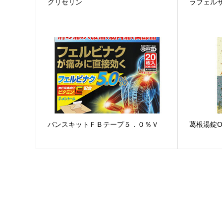
グリセリン
ラフェル
バンスキットＦＢテープ５．０％Ｖ
葛根湯錠