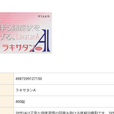
4987299127150
ラキサタンA
400錠
ﾗｷｻﾀﾝAは正常な排便習慣の回復を助ける便秘治療剤です。ﾗｷｻ