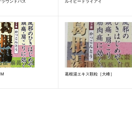
サラウンドパス
ルイビードライアイ
OM
葛根湯エキス顆粒［大峰］