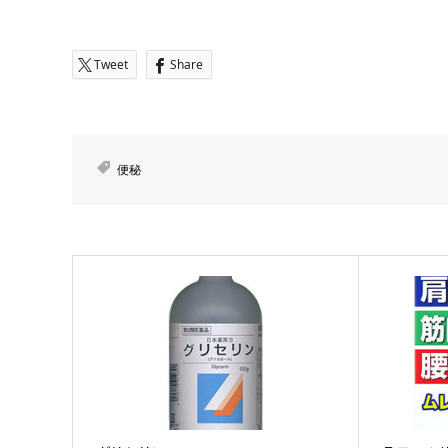
Tweet
Share
便秘