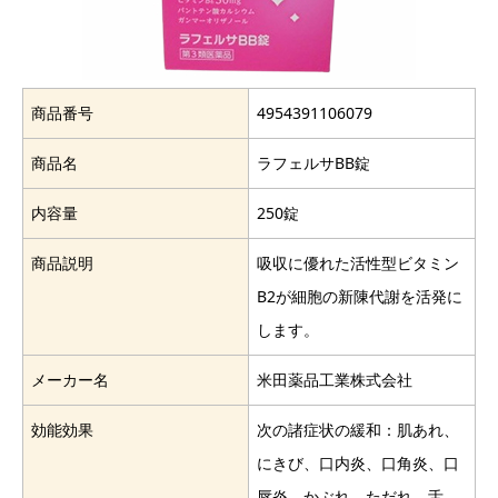
商品番号
4954391106079
商品名
ラフェルサBB錠
内容量
250錠
商品説明
吸収に優れた活性型ビタミン
B2が細胞の新陳代謝を活発に
します。
メーカー名
米田薬品工業株式会社
効能効果
次の諸症状の緩和：肌あれ、
にきび、口内炎、口角炎、口
唇炎、かぶれ、ただれ、舌