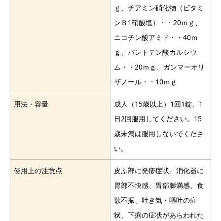
ｇ、チアミン硝化物（ビタミ
ンＢ1硝酸塩）・・20ｍｇ、
ニコチン酸アミド・・40ｍ
ｇ、パントテン酸カルシウ
ム・・20ｍｇ、ガンマーオリ
ザノール・・10ｍｇ
用法・容量
成人（15歳以上）1回1錠、1
日2回服用してください。15
歳未満は服用しないでくださ
い。
使用上の注意点
皮ふ部に発疹症状、消化器に
胃部不快感、胃部膨満感、食
欲不振、吐き気・嘔吐の症
状、下痢の症状があらわれた