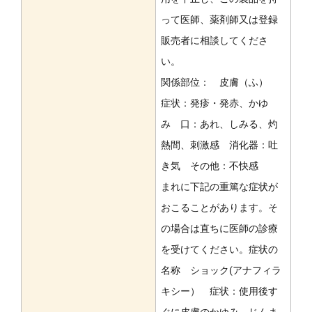
って医師、薬剤師又は登録
販売者に相談してくださ
い。
関係部位： 皮膚（ふ）
症状：発疹・発赤、かゆ
み 口：あれ、しみる、灼
熱間、刺激感 消化器：吐
き気 その他：不快感
まれに下記の重篤な症状が
おこることがあります。そ
の場合は直ちに医師の診療
を受けてください。症状の
名称 ショック(アナフィラ
キシー） 症状：使用後す
ぐに皮膚のかゆみ、じんま