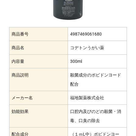
商品番号
4987469061680
商品名
コデトンうがい薬
内容量
300ml
商品説明
殺菌成分のポビドンヨード
配合
メーカー名
福地製薬株式会社
効能効果
口腔内及びのどの殺菌・消
毒、口臭の除去
配合成分
（１ｍL中）ポビドンヨー