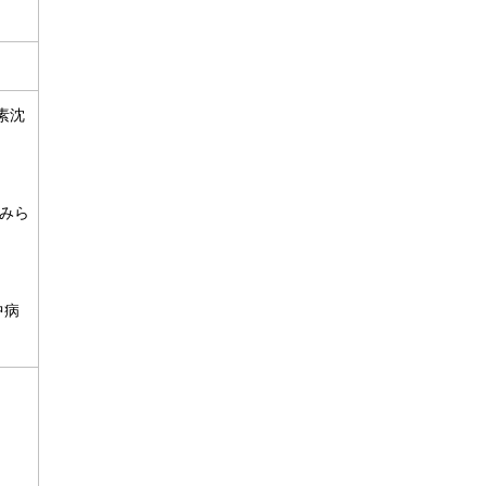
素沈
みら
中病