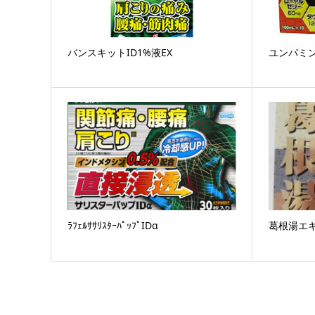
バンスキットID1%液EX
ユンパミ
ﾗﾌｪﾙｻｻﾘｽﾀｰﾊﾟｯﾌﾟIDα
葛根湯エ