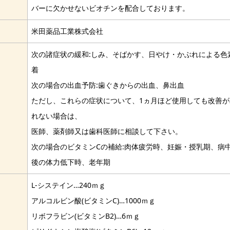
バーに欠かせないビオチンを配合しております。
米田薬品工業株式会社
次の諸症状の緩和:しみ、そばかす、日やけ・かぶれによる色
着
次の場合の出血予防:歯ぐきからの出血、鼻出血
ただし、これらの症状について、1ヵ月ほど使用しても改善が
れない場合は、
医師、薬剤師又は歯科医師に相談して下さい。
次の場合のビタミンCの補給:肉体疲労時、妊娠・授乳期、病
後の体力低下時、老年期
L-システイン…240ｍｇ
アルコルビン酸(ビタミンC)…1000ｍｇ
リボフラビン(ビタミンB2)…6ｍｇ