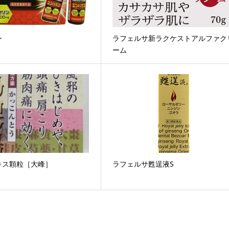
ン
ラフェルサ新ラクケストアルファク
ーム
キス顆粒［大峰］
ラフェルサ甦逞液S