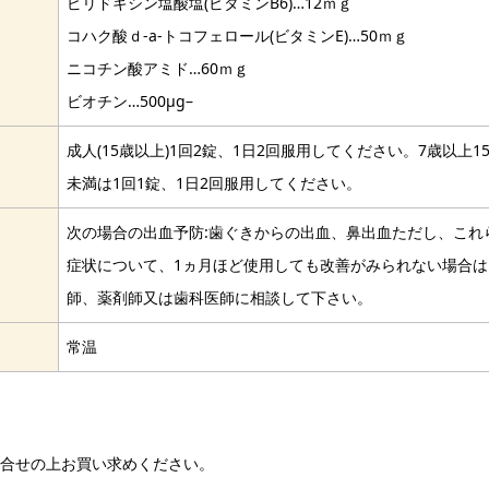
ピリドキシン塩酸塩(ビタミンB6)…12ｍｇ
コハク酸ｄ-a-トコフェロール(ビタミンE)…50ｍｇ
ニコチン酸アミド…60ｍｇ
ビオチン…500μg–
成人(15歳以上)1回2錠、1日2回服用してください。7歳以上1
未満は1回1錠、1日2回服用してください。
次の場合の出血予防:歯ぐきからの出血、鼻出血ただし、これ
症状について、1ヵ月ほど使用しても改善がみられない場合は
師、薬剤師又は歯科医師に相談して下さい。
常温
問合せの上お買い求めください。