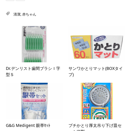
清潔
,
赤ちゃん
Dr.デンリスト歯間ブラシＩ字
サンワかとりマット(BOXタイ
型Ｓ
プ)
G&G Medigent 眼帯ｾｯﾄ
プチかとり厚太吊り下げ皿セ