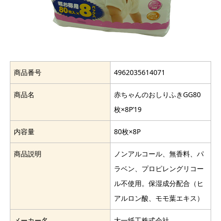
商品番号
4962035614071
商品名
赤ちゃんのおしりふきGG80
枚×8P’19
内容量
80枚×8P
商品説明
ノンアルコール、無香料、パ
ラベン、プロピレングリコー
ル不使用。保湿成分配合（ヒ
アルロン酸、モモ葉エキス）
メーカー名
大一紙工株式会社