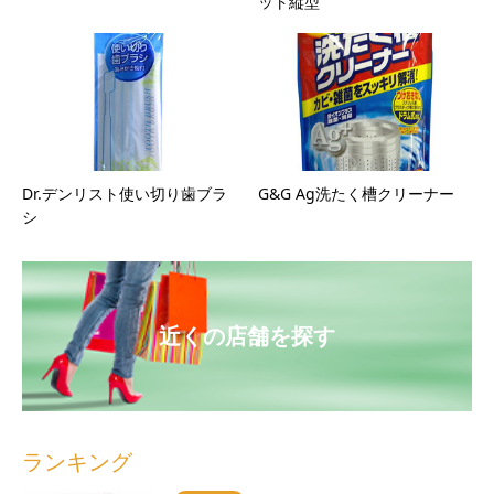
ット縦型
Dr.デンリスト使い切り歯ブラ
G&G Ag洗たく槽クリーナー
シ
近くの店舗を探す
ランキング