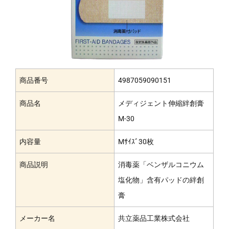
商品番号
4987059090151
商品名
メディジェント伸縮絆創膏
M-30
内容量
Mｻｲｽﾞ30枚
商品説明
消毒薬「ベンザルコニウム
塩化物」含有パッドの絆創
膏
メーカー名
共立薬品工業株式会社