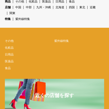
商品
その他
化粧品
医薬品
日用品
食品
店舗
中国
中部
九州・沖縄
北海道
四国
東北
近畿
関東
特集
紫外線特集
その他
紫外線特集
化粧品
日用品
医薬品
食品
近くの店舗を探す