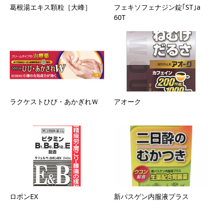
葛根湯エキス顆粒［大峰］
フェキソフェナジン錠｢ST｣a
60T
ラクケストひび・あかぎれＷ
アオーク
ロポンEX
新パスゲン内服液プラス