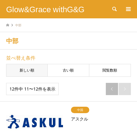
Glow&Grace withG&G
検索
中部
中部
並べ替え条件
新しい順
古い順
閲覧数順
12件中 11〜12件を表示


中国
アスクル