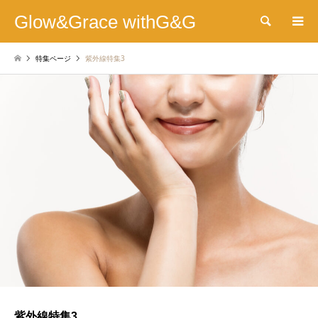
Glow&Grace withG&G
検索
特集ページ
紫外線特集3
紫外線特集3