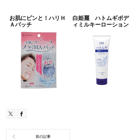
お肌にピンと！ハリＨ
白姫麗 ハトムギボデ
Ａパッチ
ィミルキーローション