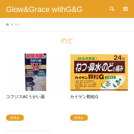
Glow&Grace withG&G
検索
のど
のど
コフジスACうがい薬
カイゲン顆粒G
医薬品
医薬品