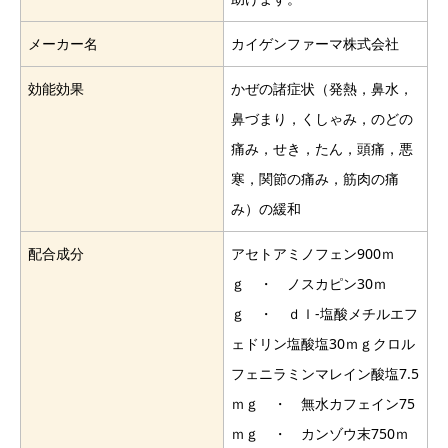
メーカー名
カイゲンファーマ株式会社
効能効果
かぜの諸症状（発熱，鼻水，
鼻づまり，くしゃみ，のどの
痛み，せき，たん，頭痛，悪
寒，関節の痛み，筋肉の痛
み）の緩和
配合成分
アセトアミノフェン900ｍ
ｇ ・ ノスカピン30ｍ
ｇ ・ ｄｌ-塩酸メチルエフ
ェドリン塩酸塩30ｍｇクロル
フェニラミンマレイン酸塩7.5
ｍｇ ・ 無水カフェイン75
ｍｇ ・ カンゾウ末750ｍ