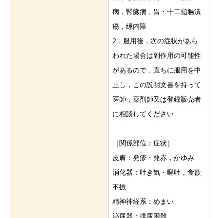
病，腎臓病，胃・十二指腸潰
瘍，緑内障
2．服用後，次の症状があら
われた場合は副作用の可能性
があるので，直ちに服用を中
止し，この説明文書を持って
医師，薬剤師又は登録販売者
に相談してください
［関係部位：症状］
皮膚：発疹・発赤，かゆみ
消化器：吐き気・嘔吐，食欲
不振
精神神経系：めまい
泌尿器：排尿困難