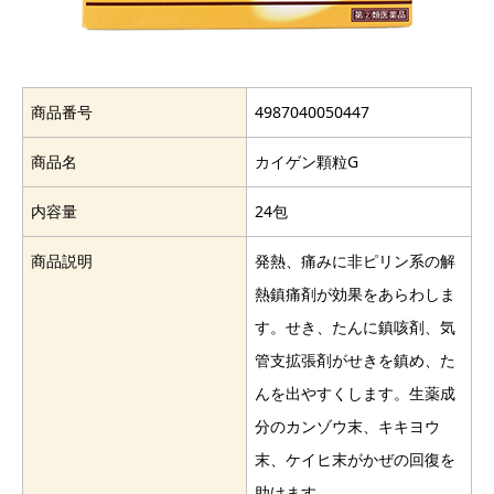
商品番号
4987040050447
商品名
カイゲン顆粒G
内容量
24包
商品説明
発熱、痛みに非ピリン系の解
熱鎮痛剤が効果をあらわしま
す。せき、たんに鎮咳剤、気
管支拡張剤がせきを鎮め、た
んを出やすくします。生薬成
分のカンゾウ末、キキヨウ
末、ケイヒ末がかぜの回復を
助けます。