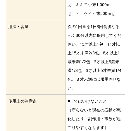
ｇ キキヨウ末1.000ｍ–
ｇ ・ ケイヒ末500ｍｇ
用法・容量
次の1回量を1日3回食後なる
べく30分以内に服用してくだ
さい。15才以上1包、11才以
上15才未満2/3包、8才以上11
歳未満1/2包、5才以上8歳未
満1/3包、3才以上5才未満1/4
包、３才未満には服用させな
い。
使用上の注意点
■してはいけないこと
（守らないと現在の症状が悪
化したり，副作用・事故が起
こりやすくなります）