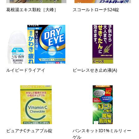
葛根湯エキス顆粒［大峰］
スコールトローチS24錠
ルイビードライアイ
ビーレスせき止め液(A)
ピュアナCチュアブル錠
バンスキットID1%ミルリィー
ゲル