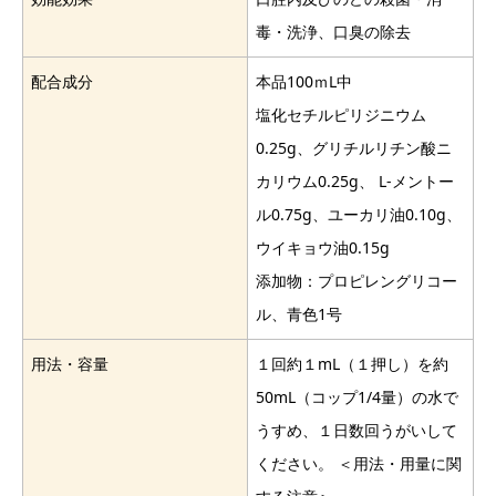
毒・洗浄、口臭の除去
配合成分
本品100ｍL中
塩化セチルピリジニウム
0.25g、グリチルリチン酸ニ
カリウム0.25g、 L-メントー
ル0.75g、ユーカリ油0.10g、
ウイキョウ油0.15g
添加物：プロピレングリコー
ル、青色1号
用法・容量
１回約１mL（１押し）を約
50mL（コップ1/4量）の水で
うすめ、１日数回うがいして
ください。 ＜用法・用量に関