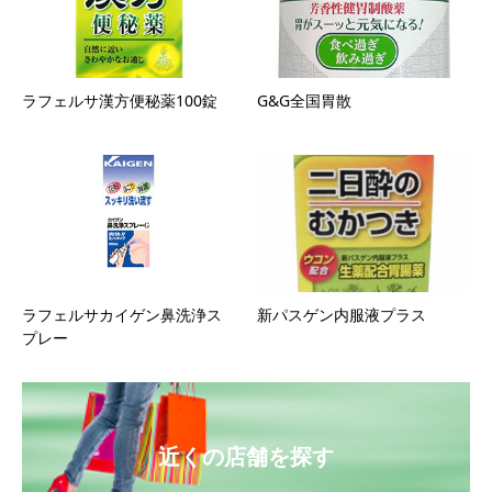
ラフェルサ漢方便秘薬100錠
G&G全国胃散
ラフェルサカイゲン鼻洗浄ス
新パスゲン内服液プラス
プレー
近くの店舗を探す