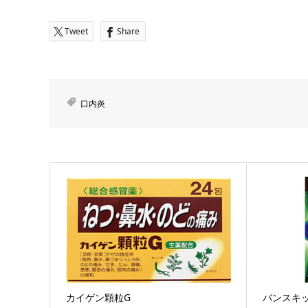
Tweet
Share
口内炎
カイゲン顆粒G
バンスキッ