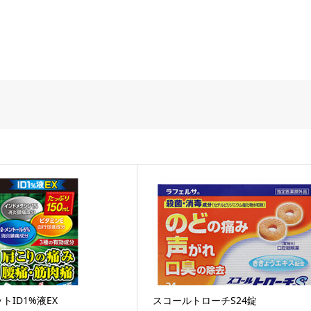
トID1%液EX
スコールトローチS24錠