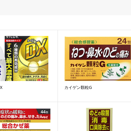
X
カイゲン顆粒G