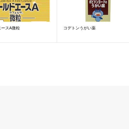
エースA微粒
コデトンうがい薬