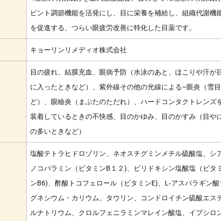
ピント調節機能を活発にし、目に栄養を補給し、組織代謝機
を促進する、つらい眼疲労改善に特化した目薬です。
キョーリンリメディオ株式会社
目の疲れ、結膜充血、眼病予防（水泳のあと、ほこりや汗が
に入ったときなど）、紫外線その他の光線による–眼炎（雪
ど）、眼瞼炎（まぶたのただれ）、ハードコンタクトレンズ
装着しているときの不快感、目のかゆみ、目のかすみ（目や
の多いときなど）
塩酸テトラヒドロゾリン、ネオスチグミンメチル硫酸塩、シ
ノコバラミン（ビタミンB１２)、ピリドキシン塩酸塩（ビタ
ンB6)、酢酸トコフェロール（ビタミンE)、L‐アスパラギン酸
グネシウム・カリウム、タウリン、コンドロイチン硫酸エス
ルナトリウム、クロルフェニラミンマレイン酸塩、イプシロ