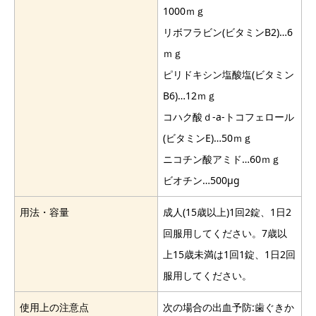
1000ｍｇ
リボフラビン(ビタミンB2)…6
ｍｇ
ピリドキシン塩酸塩(ビタミン
B6)…12ｍｇ
コハク酸ｄ-a-トコフェロール
(ビタミンE)…50ｍｇ
ニコチン酸アミド…60ｍｇ
ビオチン…500μg
用法・容量
成人(15歳以上)1回2錠、1日2
回服用してください。7歳以
上15歳未満は1回1錠、1日2回
服用してください。
使用上の注意点
次の場合の出血予防:歯ぐきか