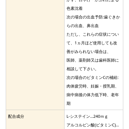
色素沈着
次の場合の出血予防:歯ぐきか
らの出血、鼻出血
ただし、これらの症状につい
て、1ヵ月ほど使用しても改
善がみられない場合は、
医師、薬剤師又は歯科医師に
相談して下さい。
次の場合のビタミンCの補給:
肉体疲労時、妊娠・授乳期、
病中病後の体力低下時、老年
期
配合成分
L-システイン…240ｍｇ
アルコルビン酸(ビタミンC)…